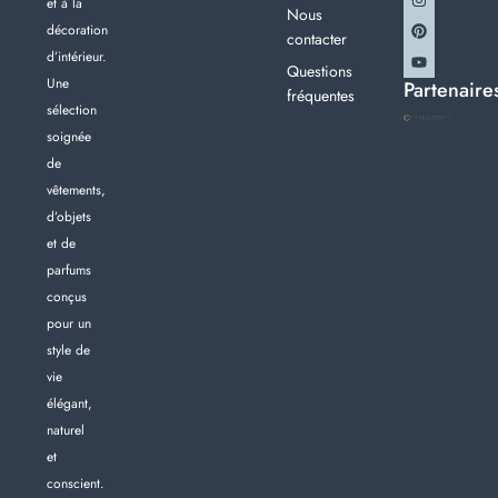
et à la
Nous
décoration
contacter
d’intérieur.
Questions
Une
Partenaire
fréquentes
sélection
soignée
de
vêtements,
d’objets
et de
parfums
conçus
pour un
style de
vie
élégant,
naturel
et
conscient.