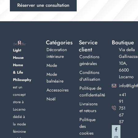
Réserver une consultation
Catégories
Service
Boutique
client
Décoration
Via della
Light
intérieure
Gallinazza
Conditions
House
10A,
générales
Home
Mode
6600
Conditions
& Life
Mode
Locarno
d'utilisation
Philosophy
balnéaire
info@light
est un
Politique de
Accessoires
+41
concept
confidentialité
Noël
91
store à
Livraisons
751
Locarno
et retours
67
dédié à
Politique
57
la mode
des
féminine
cookies