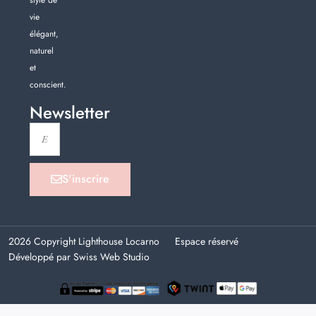
vie
élégant,
naturel
et
conscient.
Newsletter
S'inscrire
2026 Copyright Lighthouse Locarno
Espace réservé
Développé par Swiss Web Studio