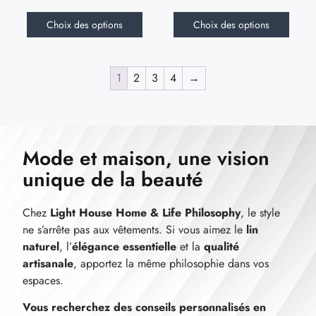
Choix des options
Choix des options
1
2
3
4
→
Mode et maison, une vision
unique de la beauté
Chez
Light House Home & Life Philosophy
, le style
ne s’arrête pas aux vêtements. Si vous aimez le
lin
naturel
, l’
élégance essentielle
et la
qualité
artisanale
, apportez la même philosophie dans vos
espaces.
Vous recherchez des conseils personnalisés en