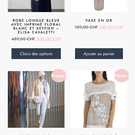
ROBE LONGUE BLEUE
VASE EN OR
AVEC IMPRIMÉ FLORAL
189,00
CHF
130,00
CHF
BLANC ET KEFFIEH –
ELISA CAVALETTI
489,00
CHF
300,00
CHF
Choix des options
Ajouter au panier
Promo !
Promo !