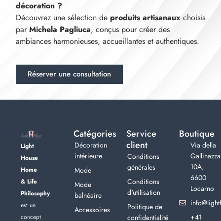
décoration ?
Découvrez une sélection de
produits artisanaux
choisis
par
Michela Pagliuca
, conçus pour créer des
ambiances harmonieuses, accueillantes et authentiques.
Réserver une consultation
Catégories
Service
Boutique
client
Décoration
Via della
Light
intérieure
Gallinazza
Conditions
House
10A,
générales
Home
Mode
6600
Conditions
& Life
Mode
Locarno
d'utilisation
Philosophy
balnéaire
info@light
est un
Politique de
Accessoires
+41
concept
confidentialité