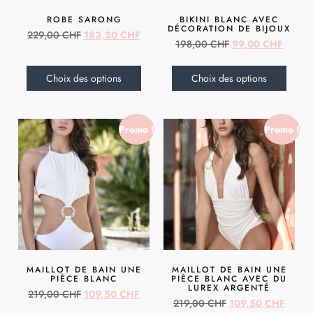
ROBE SARONG
BIKINI BLANC AVEC
DÉCORATION DE BIJOUX
229,00
CHF
183,20
CHF
198,00
CHF
99,00
CHF
Choix des options
Choix des options
Promo !
Promo !
MAILLOT DE BAIN UNE
MAILLOT DE BAIN UNE
PIÈCE BLANC
PIÈCE BLANC AVEC DU
LUREX ARGENTÉ
219,00
CHF
109,50
CHF
219,00
CHF
109,50
CHF