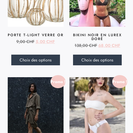
PORTE T-LIGHT VERRE OR
BIKINI NOIR EN LUREX
DORÉ
9,00
CHF
5,00
CHF
138,00
CHF
68,00
CHF
Choix des options
Choix des options
Promo !
Promo !