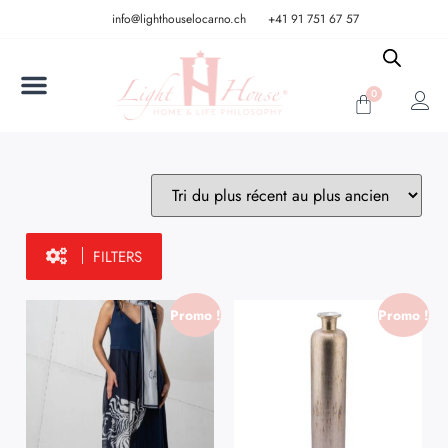
info@lighthouselocarno.ch
+41 91 751 67 57
0
FILTERS
Promo !
Promo !