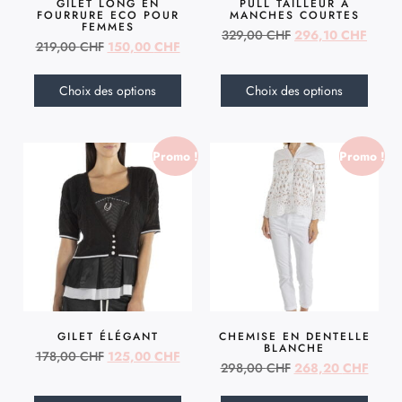
GILET LONG EN
PULL TAILLEUR À
FOURRURE ECO POUR
MANCHES COURTES
FEMMES
329,00
CHF
296,10
CHF
219,00
CHF
150,00
CHF
Choix des options
Choix des options
Promo !
Promo !
GILET ÉLÉGANT
CHEMISE EN DENTELLE
BLANCHE
178,00
CHF
125,00
CHF
298,00
CHF
268,20
CHF