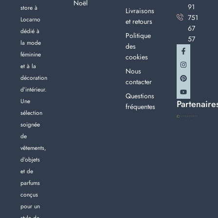
Noël
91
store à
Livraisons
751
Locarno
et retours
67
dédié à
Politique
57
la mode
des
féminine
cookies
et à la
Nous
décoration
contacter
d’intérieur.
Questions
Une
Partenaire
fréquentes
sélection
soignée
de
vêtements,
d’objets
et de
parfums
conçus
pour un
style de