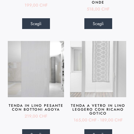
ONDE
199,00
CHF
518,00
CHF
Scegli
Scegli
TENDA IN LINO PESANTE
TENDA A VETRO IN LINO
CON BOTTONI AGOYA
LEGGERO CON RICAMO
GOTICO
219,00
CHF
165,00
CHF
-
189,00
CHF