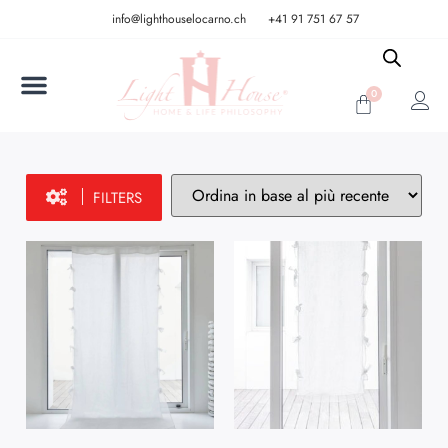
info@lighthouselocarno.ch
+41 91 751 67 57
0
FILTERS