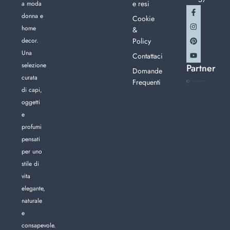
e resi
a moda
donna e
Cookie
home
&
decor.
Policy
Una
Contattaci
selezione
Partner
Domande
curata
Frequenti
di capi,
oggetti
e
profumi
pensati
per uno
stile di
vita
elegante,
naturale
e
consapevole.