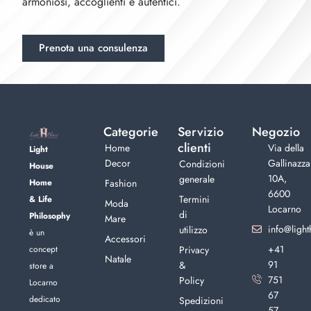
armoniosi, accoglienti e autentici.
Prenota una consulenza
Categorie
Servizio
Negozio
clienti
Home
Via della
Light
Decor
Gallinazza
Condizioni
House
10A,
generale
Home
Fashion
6600
Termini
& Life
Moda
Locarno
di
Philosophy
Mare
info@light
utilizzo
è un
Accessori
+41
concept
Privacy
Natale
91
&
store a
751
Policy
Locarno
67
dedicato
Spedizioni
57