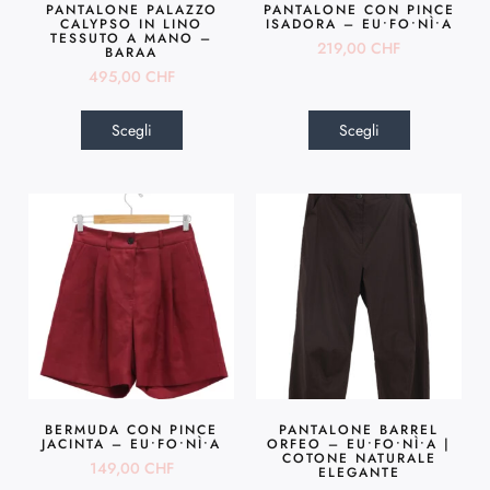
PANTALONE PALAZZO
PANTALONE CON PINCE
CALYPSO IN LINO
ISADORA – EU•FO•NÌ•A
TESSUTO A MANO –
219,00
CHF
BARAA
495,00
CHF
Scegli
Scegli
BERMUDA CON PINCE
PANTALONE BARREL
JACINTA – EU•FO•NÌ•A
ORFEO – EU•FO•NÌ•A |
COTONE NATURALE
149,00
CHF
ELEGANTE