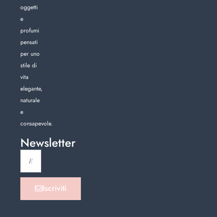
oggetti
e
profumi
pensati
per uno
stile di
vita
elegante,
naturale
e
consapevole.
Newsletter
Iscriviti