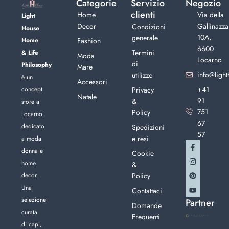
Categorie
Servizio
Negozio
clienti
Home
Via della
Light
Decor
Gallinazza
Condizioni
House
10A,
generale
Home
Fashion
6600
Termini
& Life
Moda
Locarno
di
Philosophy
Mare
info@light
utilizzo
è un
Accessori
+41
concept
Privacy
Natale
91
&
store a
751
Policy
Locarno
67
dedicato
Spedizioni
57
e resi
a moda
donna e
Cookie
home
&
decor.
Policy
Una
Contattaci
selezione
Partner
Domande
curata
Frequenti
di capi,