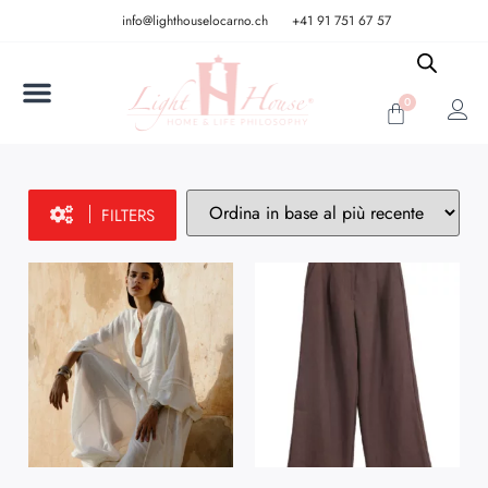
info@lighthouselocarno.ch
+41 91 751 67 57
0
FILTERS