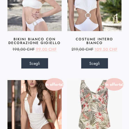
BIKINI BIANCO CON
COSTUME INTERO
DECORAZIONE GIOIELLO
BIANCO
198,00
CHF
99,00
CHF
219,00
CHF
109,50
CHF
Scegli
Scegli
In offerta!
In offerta!