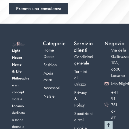
Prenota una consulenza
Categorie
Servizio
Negozio
clienti
Home
Via della
Light
Decor
Gallinazza
Condizioni
House
10A,
generale
Home
Fashion
6600
Termini
& Life
Moda
Locarno
di
Philosophy
Mare
info@light
utilizzo
è un
Accessori
+41
concept
Privacy
Natale
91
&
store a
751
Policy
Locarno
67
dedicato
Spedizioni
57
e resi
a moda
donna e
Cookie