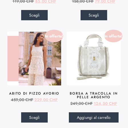
119,00
CHF
85,00
CHF
158,00
CHF
79,00
CHF
Scegli
Scegli
In offerta!
In offerta!
ABITO DI PIZZO AVORIO
BORSA A TRACOLLA IN
PELLE ARGENTO
459,00
CHF
229,00
CHF
249,00
CHF
124,50
CHF
Scegli
Aggiungi al carrello