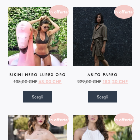
In offerta!
In offerta!
BIKINI NERO LUREX ORO
ABITO PAREO
138,00
CHF
68,00
CHF
229,00
CHF
183,20
CHF
Scegli
Scegli
In offerta!
In offerta!