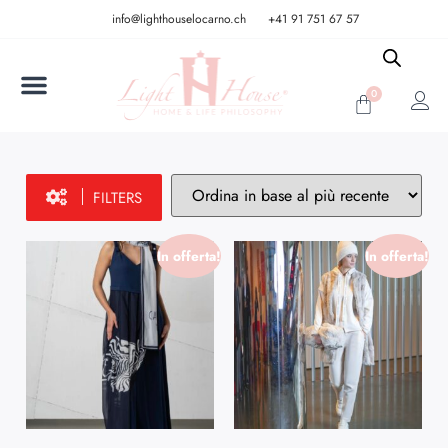
info@lighthouselocarno.ch
+41 91 751 67 57
0
FILTERS
In offerta!
In offerta!