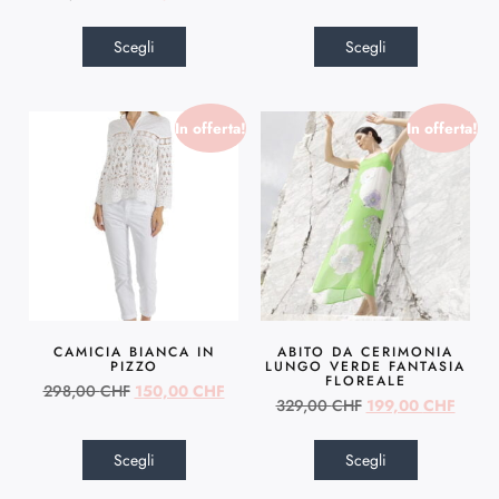
Scegli
Scegli
In offerta!
In offerta!
CAMICIA BIANCA IN
ABITO DA CERIMONIA
PIZZO
LUNGO VERDE FANTASIA
FLOREALE
298,00
CHF
150,00
CHF
329,00
CHF
199,00
CHF
Scegli
Scegli