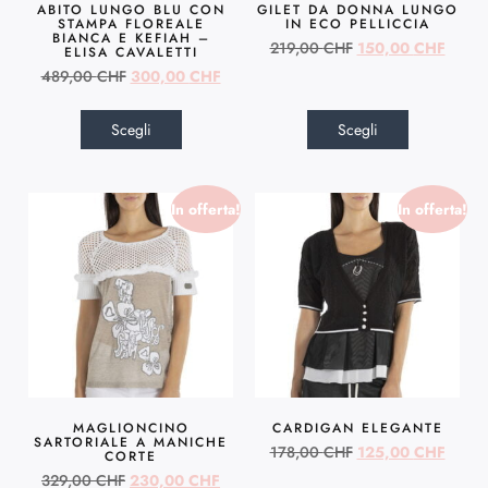
ABITO LUNGO BLU CON
GILET DA DONNA LUNGO
STAMPA FLOREALE
IN ECO PELLICCIA
BIANCA E KEFIAH –
219,00
CHF
150,00
CHF
ELISA CAVALETTI
489,00
CHF
300,00
CHF
Scegli
Scegli
In offerta!
In offerta!
MAGLIONCINO
CARDIGAN ELEGANTE
SARTORIALE A MANICHE
178,00
CHF
125,00
CHF
CORTE
329,00
CHF
230,00
CHF