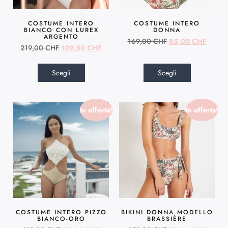
COSTUME INTERO
COSTUME INTERO
BIANCO CON LUREX
DONNA
ARGENTO
169,00
CHF
85,00
CHF
219,00
CHF
109,50
CHF
Scegli
Scegli
In offerta!
In offerta!
COSTUME INTERO PIZZO
BIKINI DONNA MODELLO
BIANCO-ORO
BRASSIÈRE