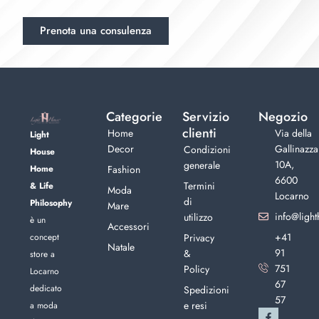
Prenota una consulenza
Categorie
Servizio
Negozio
clienti
Home
Via della
Light
Decor
Gallinazza
Condizioni
House
10A,
generale
Home
Fashion
6600
Termini
& Life
Moda
Locarno
di
Philosophy
Mare
info@light
utilizzo
è un
Accessori
+41
concept
Privacy
Natale
91
&
store a
751
Policy
Locarno
67
dedicato
Spedizioni
57
e resi
a moda