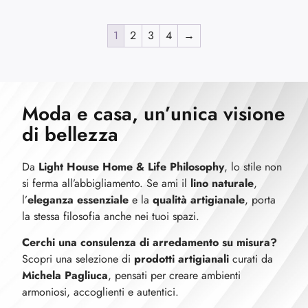
1
2
3
4
→
Moda e casa, un’unica visione
di bellezza
Da
Light House Home & Life Philosophy
, lo stile non
si ferma all’abbigliamento. Se ami il
lino naturale
,
l’
eleganza essenziale
e la
qualità artigianale
, porta
la stessa filosofia anche nei tuoi spazi.
Cerchi una consulenza di arredamento su misura?
Scopri una selezione di
prodotti artigianali
curati da
Michela Pagliuca
, pensati per creare ambienti
armoniosi, accoglienti e autentici.