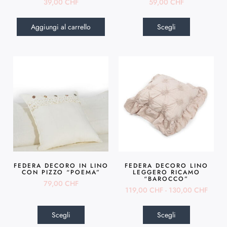
39,00
CHF
59,00
CHF
Aggiungi al carrello
Scegli
FEDERA DECORO IN LINO
FEDERA DECORO LINO
CON PIZZO “POEMA”
LEGGERO RICAMO
“BAROCCO”
79,00
CHF
119,00
CHF
-
130,00
CHF
Scegli
Scegli