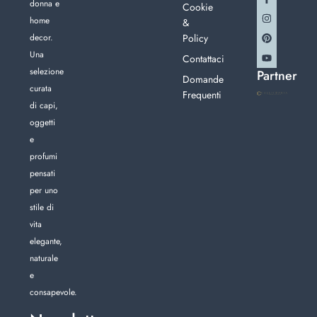
donna e
Cookie
home
&
decor.
Policy
Una
Contattaci
selezione
Partner
Domande
curata
Frequenti
di capi,
oggetti
e
profumi
pensati
per uno
stile di
vita
elegante,
naturale
e
consapevole.