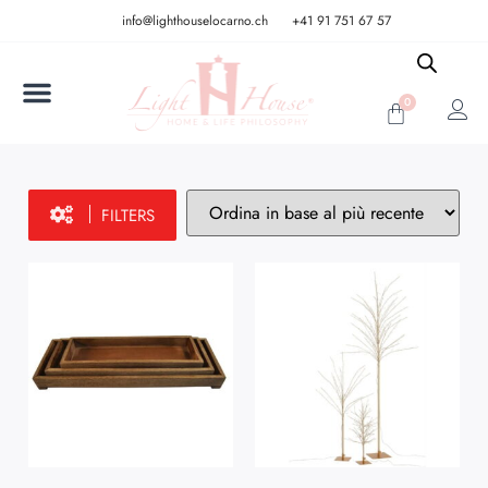
info@lighthouselocarno.ch
+41 91 751 67 57
0
FILTERS