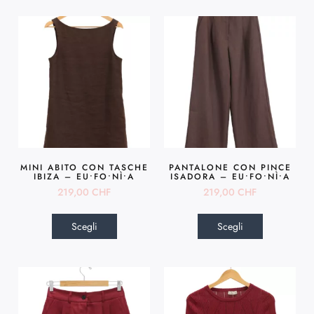
MINI ABITO CON TASCHE
PANTALONE CON PINCE
IBIZA – EU•FO•NÌ•A
ISADORA – EU•FO•NÌ•A
219,00
CHF
219,00
CHF
Scegli
Scegli