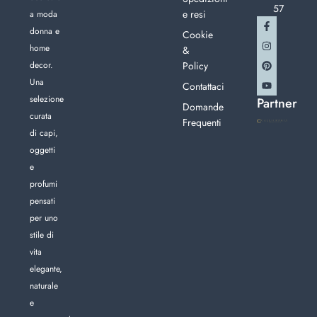
57
e resi
a moda
donna e
Cookie
home
&
decor.
Policy
Una
Contattaci
selezione
Partner
Domande
curata
Frequenti
di capi,
oggetti
e
profumi
pensati
per uno
stile di
vita
elegante,
naturale
e