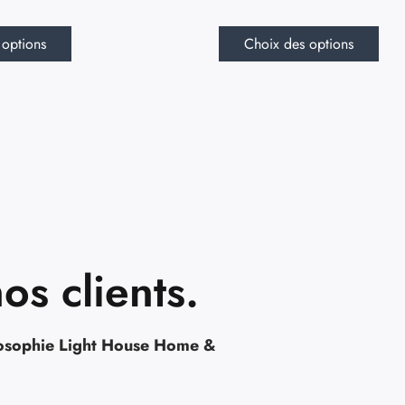
 options
Choix des options
os clients.
osophie Light House Home &