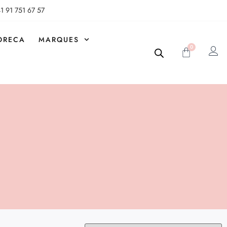
1 91 751 67 57
ORECA
MARQUES
0