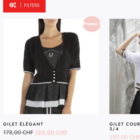
FILTERS
Promo !
GILET ÉLÉGANT
GILET COU
3/4
178,00
CHF
125,00
CHF
289,00
CHF