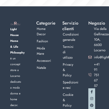
Categorie
Servizio
Negozio
clienti
Home
Via della
Light
Decor
Gallinazza
Condizioni
House
10A,
generale
Home
Fashion
6600
Termini
& Life
Moda
Locarno
di
Philosophy
Mare
info@light
utilizzo
è un
Accessori
+41
concept
Privacy
Natale
91
&
store a
751
Policy
Locarno
67
dedicato
Spedizioni
57
e resi
a moda
donna e
Cookie
home
&
decor.
Policy