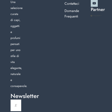
Una
Contattaci
selezione
Partner
Domande
curata
Frequenti
di capi,
oggetti
e
profumi
pensati
per uno
stile di
vita
elegante,
naturale
e
consapevole.
Newsletter