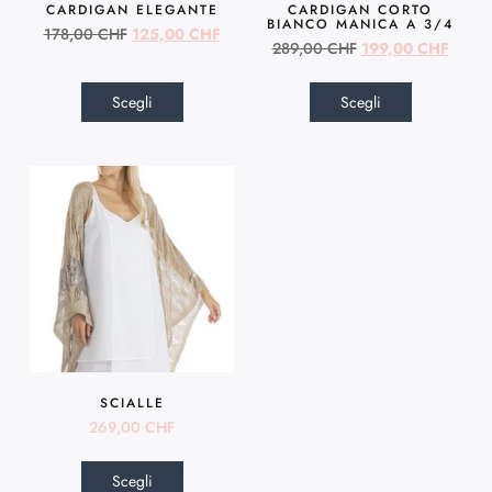
CARDIGAN ELEGANTE
CARDIGAN CORTO
BIANCO MANICA A 3/4
178,00
CHF
125,00
CHF
289,00
CHF
199,00
CHF
Scegli
Scegli
SCIALLE
269,00
CHF
Scegli