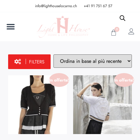
info@lighthouselocarno.ch
+41 91 751 67 57
0
FILTERS
In offerta!
In offerta!