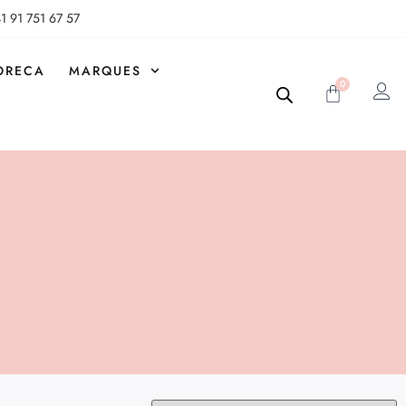
1 91 751 67 57
ORECA
MARQUES
0