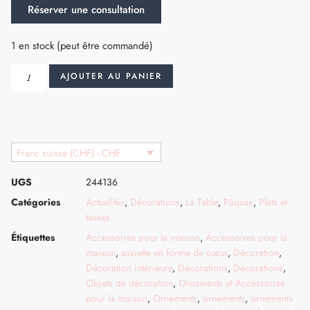
Réserver une consultation
1 en stock (peut être commandé)
AJOUTER AU PANIER
Franc suisse (CHF) - CHF
UGS
244136
Catégories
Actualités
,
Décorations
,
La Table
,
Pâques
,
Plats et
tasses
Étiquettes
Accessoires pour la maison
,
Accessoires pour la
maison
,
assiette en forme de cœur
,
Décoration
,
Décoration intérieure
,
Décorations
,
Décorations
,
Objets de décoration
,
Ornaments et Accessoires
pour la maison
,
Ornements
,
ornements
,
ornements