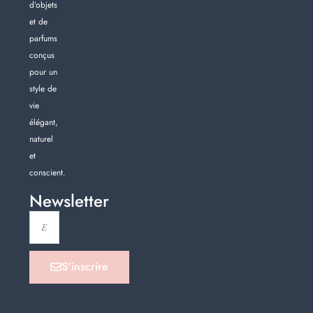
d’objets
et de
parfums
conçus
pour un
style de
vie
élégant,
naturel
et
conscient.
Newsletter
S'inscrire