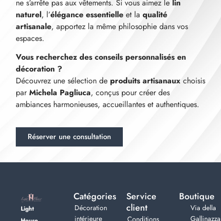
ne s’arrête pas aux vêtements. Si vous aimez le
lin
naturel
, l’
élégance essentielle
et la
qualité
artisanale
, apportez la même philosophie dans vos
espaces.
Vous recherchez des conseils personnalisés en
décoration ?
Découvrez une sélection de
produits artisanaux
choisis
par
Michela Pagliuca
, conçus pour créer des
ambiances harmonieuses, accueillantes et authentiques.
Réserver une consultation
Catégories
Service
Boutique
client
Décoration
Via della
Light
intérieure
Gallinazza
Conditions
House