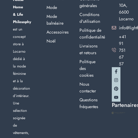
10A,
générales
Home
Mode
6600
Conditions
& Life
Mode
Locarno
d'utilisation
Philosophy
balnéaire
info@light
est un
Politique de
Accessoires
+41
concept
confidentialité
Noël
91
store à
Livraisons
751
Locarno
et retours
67
dédié à
Politique
57
la mode
des
féminine
cookies
et à la
Nous
décoration
contacter
d’intérieur.
Questions
Une
Partenaire
fréquentes
sélection
soignée
de
vêtements,