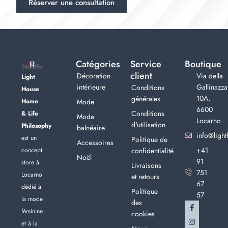
Réserver une consultation
Catégories
Service
Boutique
client
Décoration
Via della
Light
intérieure
Gallinazza
Conditions
House
10A,
générales
Home
Mode
6600
Conditions
& Life
Mode
Locarno
d'utilisation
Philosophy
balnéaire
info@light
est un
Politique de
Accessoires
+41
concept
confidentialité
Noël
91
store à
Livraisons
751
Locarno
et retours
67
dédié à
Politique
57
la mode
des
féminine
cookies
et à la