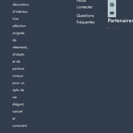
Nous
décoration
contacter
d’intérieur.
Questions
Une
Partenaire
fréquentes
sélection
soignée
de
vêtements,
d’objets
et de
parfums
conçus
pour un
style de
vie
élégant,
naturel
et
conscient.