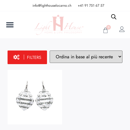
info@lighthouselocarno.ch
+41 91 751 67 57
0
FILTERS