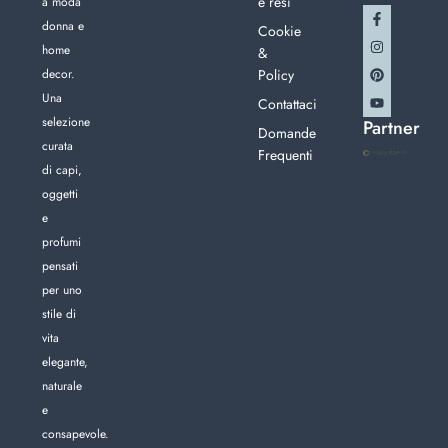
e resi
a moda
donna e
Cookie
home
&
decor.
Policy
Una
Contattaci
selezione
Partner
Domande
curata
Frequenti
di capi,
oggetti
e
profumi
pensati
per uno
stile di
vita
elegante,
naturale
e
consapevole.