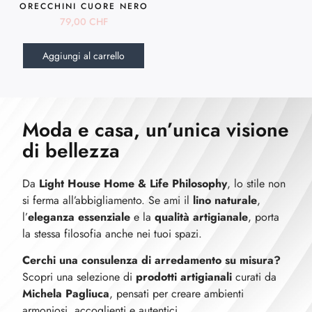
ORECCHINI CUORE NERO
79,00
CHF
Aggiungi al carrello
Moda e casa, un’unica visione
di bellezza
Da
Light House Home & Life Philosophy
, lo stile non
si ferma all’abbigliamento. Se ami il
lino naturale
,
l’
eleganza essenziale
e la
qualità artigianale
, porta
la stessa filosofia anche nei tuoi spazi.
Cerchi una consulenza di arredamento su misura?
Scopri una selezione di
prodotti artigianali
curati da
Michela Pagliuca
, pensati per creare ambienti
armoniosi, accoglienti e autentici.