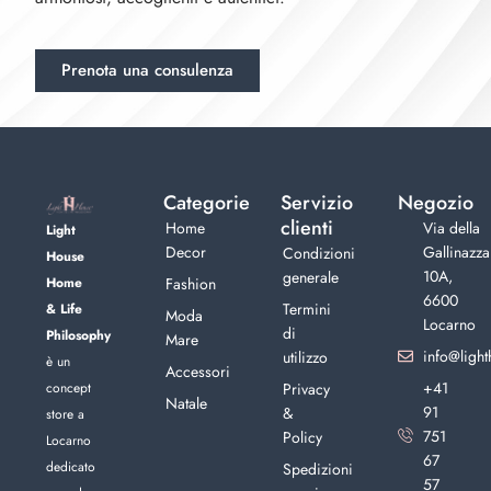
Prenota una consulenza
Categorie
Servizio
Negozio
clienti
Home
Via della
Light
Decor
Gallinazza
Condizioni
House
10A,
generale
Home
Fashion
6600
Termini
& Life
Moda
Locarno
di
Philosophy
Mare
info@light
utilizzo
è un
Accessori
+41
concept
Privacy
Natale
91
&
store a
751
Policy
Locarno
67
dedicato
Spedizioni
57