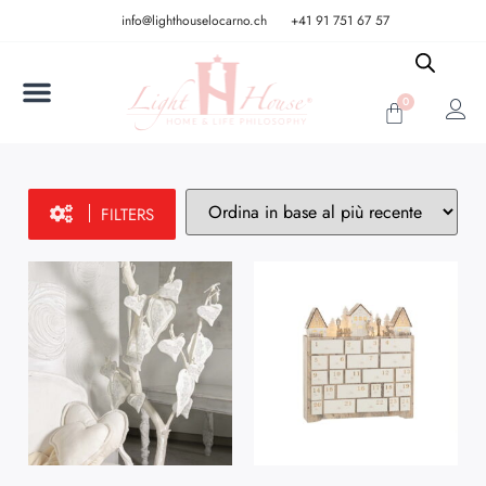
info@lighthouselocarno.ch
+41 91 751 67 57
0
FILTERS