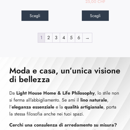
25,00
CHF
Scegli
Scegli
1
2
3
4
5
6
→
Moda e casa, un’unica visione
di bellezza
Da
Light House Home & Life Philosophy
, lo stile non
si ferma all’abbigliamento. Se ami il
lino naturale
,
l’
eleganza essenziale
e la
qualità artigianale
, porta
la stessa filosofia anche nei tuoi spazi.
Cerchi una consulenza di arredamento su misura?