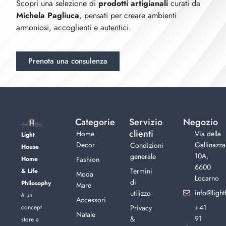
Scopri una selezione di
prodotti artigianali
curati da
Michela Pagliuca
, pensati per creare ambienti
armoniosi, accoglienti e autentici.
Prenota una consulenza
Categorie
Servizio
Negozio
clienti
Home
Via della
Light
Decor
Gallinazza
Condizioni
House
10A,
generale
Home
Fashion
6600
Termini
& Life
Moda
Locarno
di
Philosophy
Mare
info@light
utilizzo
è un
Accessori
+41
concept
Privacy
Natale
91
&
store a