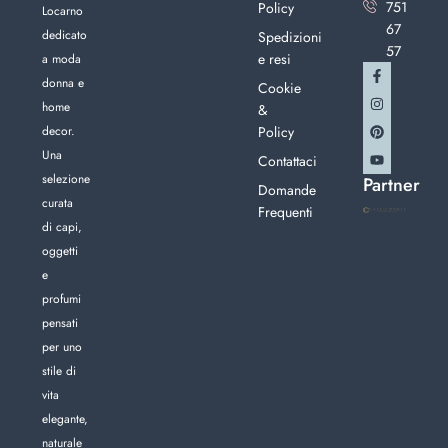
751
Policy
Locarno
67
dedicato
Spedizioni
57
e resi
a moda
donna e
Cookie
home
&
decor.
Policy
Una
Contattaci
selezione
Partner
Domande
curata
Frequenti
di capi,
oggetti
e
profumi
pensati
per uno
stile di
vita
elegante,
naturale